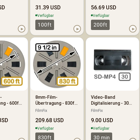
SD
31.39 USD
56.69 USD
Verfügbar
Verfügbar
100ft
200ft
►
►
►
-
8mm-Film-
Video-Band
ng - 600ft
Übertragung - 830ft
Digitalisierung - 30
(250m)
Minuten -
FilmFix
FilmFix
Standardauflösung
USD
209.68 USD
9.00 USD
(SD)
Verfügbar
Verfügbar
830ft
30 min