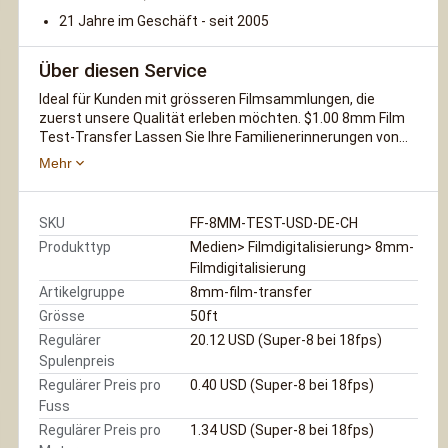
21 Jahre im Geschäft - seit 2005
Über diesen Service
Ideal für Kunden mit grösseren Filmsammlungen, die
zuerst unsere Qualität erleben möchten. $1.00 8mm Film
Test-Transfer Lassen Sie Ihre Familienerinnerungen von
einem professionell ausgebildeten und gebildeten
Mehr
Fotografen und Filmemacher digitalisieren. Wir sind ein
sehr kleines Unternehmen und leidenschaftlich bei dem,
was wir tun. Wir kümmern uns um Ihre Materialien, wie Sie
SKU
FF-8MM-TEST-USD-DE-CH
es tun! Lassen Sie uns Ihnen zeigen, wie sehr.
Produkttyp
Medien> Filmdigitalisierung> 8mm-
Filmdigitalisierung
Artikelgruppe
8mm-film-transfer
Grösse
50ft
Regulärer
20.12 USD (Super-8 bei 18fps)
Spulenpreis
Regulärer Preis pro
0.40 USD (Super-8 bei 18fps)
Fuss
Regulärer Preis pro
1.34 USD (Super-8 bei 18fps)