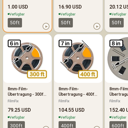
1.00 USD
16.90 USD
20.12 U
Verfügbar
Verfügbar
Verfügbar
50ft
50ft
50ft
►
►
8mm-Film-
8mm-Film-
8mm-Film
Übertragung - 300ft
Übertragung - 400ft
Übertragu
(90m)
(120m)
(180m)
FilmFix
FilmFix
FilmFix
79.25 USD
104.55 USD
152.40 
Verfügbar
Verfügbar
Verfügbar
300ft
400ft
600ft