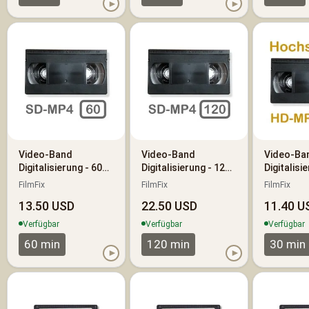
►
►
Video-Band
Video-Band
Video-Ba
Digitalisierung - 60
Digitalisierung - 120
Digitalisi
Minuten -
Minuten -
Minuten -
FilmFix
FilmFix
FilmFix
Standardauflösung
Standardauflösung
Definition
13.50 USD
22.50 USD
11.40 U
(SD)
(SD)
hochskali
Verfügbar
Verfügbar
Verfügbar
60 min
120 min
30 min
►
►