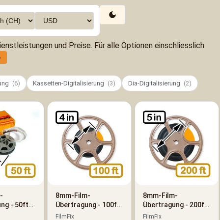
enstleistungen und Preise. Für alle Optionen einschliesslich
►
rung
(6)
Kassetten-Digitalisierung
(3)
Dia-Digitalisierung
(2)
-
8mm-Film-
8mm-Film-
ng - 50ft
Übertragung - 100ft
Übertragung - 200ft
(30m)
(60m)
FilmFix
FilmFix