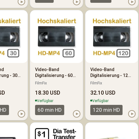
►
►
►
nd
Video-Band
Video-Band
erung - 30
Digitalisierung - 60
Digitalisierung - 120
 High
Minuten - High
Minuten - High
FilmFix
FilmFix
 (HD-
Definition (HD-
Definition (HD-
SD
18.30 USD
32.10 USD
ert)
hochskaliert)
hochskaliert)
Verfügbar
Verfügbar
 HD
60 min HD
120 min HD
►
►
►