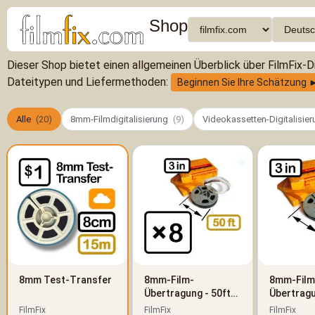
Shop
Dieser Shop bietet einen allgemeinen Überblick über FilmFix-Di
Dateitypen und Liefermethoden:
Beginnen Sie Ihre Schätzung 
Alle
(20)
8mm-Filmdigitalisierung
(9)
Videokassetten-Digitalisie
8mm Test-Transfer
8mm-Film-
8mm-Film
Übertragung - 50ft
Übertragu
(15m) - 8er-Paket
(15m)
FilmFix
FilmFix
FilmFix