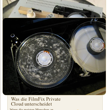
Eine Reinigungsmaschine wird in einer kontrollierten
Umgebung verwendet. Papierbandrollen werden kontinuierlich
erneuert, während das Band gereinigt wird.
Wenn Ihre Bänder so verschimmelt sind wie dieses, dürfen Sie
keine Wunder erwarten. Wir werden sie durch unseren speziellen
Schimmelreduzierungs-/Entfernungsprozess laufen lassen und
für einen anständigen Transfer daraus streben. Allerdings
werden wir das Doppelte unseres regulären Preises für diesen
aufwändigen
Schimmelreduzierungs-/Entfernungsreinigungsprozess
berechnen, aufgrund der umfangreichen Reinigung, die bei
Bändern mit diesem Schadensniveau erforderlich ist.
Autor: Nathaniel Courtens
Was die FilmFix Private
Cloud unterscheidet
Wenn die meisten Menschen an