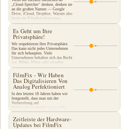
„Cloud-Speicher" denken, denken sie
an die großen Namen — Google
Drive, iCloud, Dropbox. Warum also
bietet ein Filmdigitalisierungs-
Unternehmen seinen eigenen...
Es Geht um Ihre
Privatsphäre!
Wir respektieren Ihre Privatsphäre.
Das kann nicht jedes Unternehmen
für sich behaupten. Viele
Unternehmen behalten sich das Recht
vor, Bilder, Filme oder einzelne
Ausschnitte Ihres...
FilmFix - Wir Haben
Das Digitalisieren Von
Analog Perfektioniert
In den letzten 18 Jahren haben wir
festgestellt, dass man mit der
Vorbereitung auf
Weihnachtsgeschenke nie zu früh
beginnen kann. Unsere Kunden haben
unsere traditionelle...
Zeitleiste der Hardware-
Updates bei FilmFix