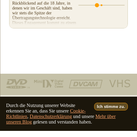
Rückblickend auf die 18 Jahre, in
denen wir im Geschäft sind, haben
wir stets die Spitze der
Übertragungstechnologie erreicht.
Dieses Engagement kommt zu einem
Preis, aber es ist notwendig,...
Telefon: (805) 640-8883
Durch die Nutzung unserer Website
Ich stimme zu.
erkennen Sie an, dass Sie unsere
Cookie-
Deutsch
Français
Italiano
English
•
•
•
Richtlinien
,
Datenschutzerklärung
und unsere
Mehr über
unseren Blog
gelesen und verstanden haben.
©2026 - all rights reserved
filmfix.com
filmfix.ch
filmfix.net
filmfix.eu
website admin