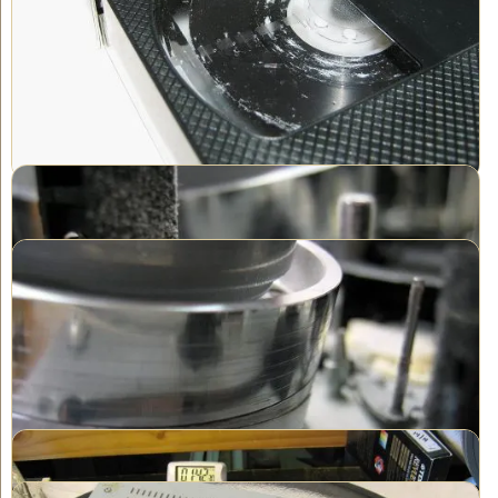
bedecken und der Gerätekopf wird kein sauberes Bild mehr
erzeugen. Sie werden eine zunehmende Anzahl von Aussetzern
bemerken, während das Pulver weiterhin am Kopf haftet.
Wir können dies jedoch wahrscheinlich reparieren – Kosten:
$35,00 pro Band. (Für mehr als sechs Bänder beträgt der Preis
$30 pro Band.)
Innenansicht – Nahaufnahme der durch alternde Bänder
verursachten Pulveransammlung
Letztendlich muss das Gerät zum Reinigen ausgegeben werden,
denn diese langen Wattestäbchen, getränkt in Isopropylalkohol,
reichen nur als "Notlösung" für eine gewisse Zeit.
Die Bänder unten erforderten eine spezielle
Handreinigungsbehandlung vor dem Transfer. Zunächst wird das
Bandgehäuse zerlegt und dann akribisch gereinigt.
Geöffnetes VHS-Band wird zur Reinigung vorbereitet