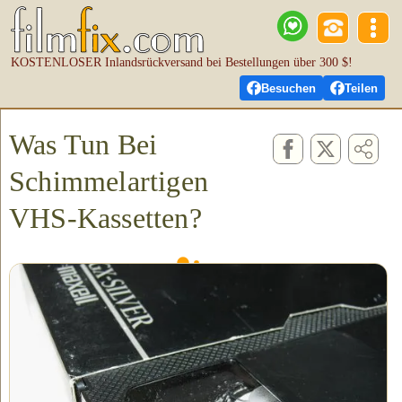
KOSTENLOSER Inlandsrückversand bei Bestellungen über 300 $!
Besuchen
Teilen
Was Tun Bei
Schimmelartigen
VHS-Kassetten?
Evident kristallartiges weißes Pulver, das auf den ersten Blick wie
Schimmel aussieht, ist tatsächlich eine chemische Reaktion, die
auftritt, während das VHS-Band langsam zerfällt.
Ein Band mit diesem Aussehen wird in Ihrem Gerät nicht lange
abspielbar sein. Bald wird das feine, flockige Pulver das Innere
Ihres VHS-Geräts und den Gerätekopf, der das Band liest,