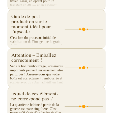
livrer. Ainsi, en optant pour un
transfert en 4K — et en espérant
capturer des...
Guide de post-
production sur le
moment idéal pour
l'upscale
C'est lors du processus initial de
stabilisation de l'image que le grain
de l'image est sérieusement remappé,
donc le processus d'upscale devrait
Attention – Emballez
être effectué en même temps que la...
correctement !
Sans le bon rembourrage, vos envois
importants peuvent sérieusement être
perturbés ! Assurez-vous que votre
boîte est correctement rembourrée et
scellée avec du ruban adhésif en haut
et en...
lequel de ces éléments
ne correspond pas ?
La quatrième bobine à partir de la
gauche est assez singulière. C'est
parce qu'il s'agit d'un leader de film