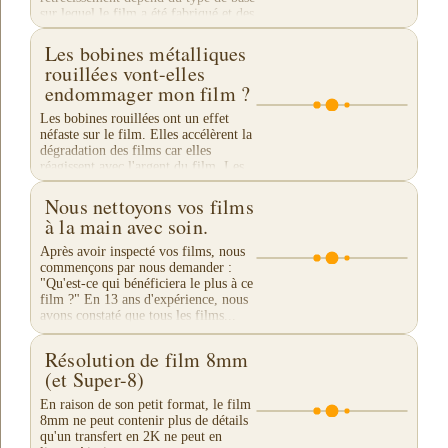
sur lequel le film a été fabriqué et des
conditions de stockage. Les...
Les bobines métalliques
rouillées vont-elles
endommager mon film ?
Les bobines rouillées ont un effet
néfaste sur le film. Elles accélèrent la
dégradation des films car elles
réagissent avec l'argent du film. Les
maisons d'archives de films ne
permettent...
Nous nettoyons vos films
à la main avec soin.
Après avoir inspecté vos films, nous
commençons par nous demander :
"Qu'est-ce qui bénéficiera le plus à ce
film ?" En 13 ans d'expérience, nous
avons constaté que tous les films...
Résolution de film 8mm
(et Super-8)
En raison de son petit format, le film
8mm ne peut contenir plus de détails
qu'un transfert en 2K ne peut en