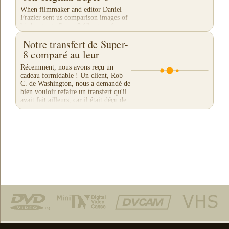
When filmmaker and editor Daniel
Frazier sent us comparison images of
his long-ago Super 8 film transfer --
as compared to our company's current
Notre transfert de Super-
transfer -- even we were amazed at
the...
8 comparé au leur
Récemment, nous avons reçu un
cadeau formidable ! Un client, Rob
C. de Washington, nous a demandé de
bien vouloir refaire un transfert qu'il
avait fait ailleurs, car il était déçu de
leur...