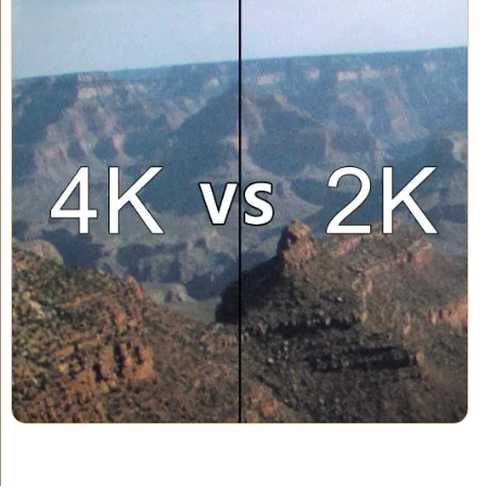
différence dans le grain ? Nous, non. L'un n'est pas plus net que
l'autre.
Le film 8mm ne peut contenir qu'une certaine quantité de détails.
Donc, passer en 4K pour un original en film 8mm ne va pas
permettre d'obtenir un transfert mieux défini. Le 2K est la
meilleure option !
Si vous préférez aller droit au but, veuillez lire
Considérations et
.
notre conclusion plus succincte
Conclusions
Dans la Partie 2, nous parlerons de la quantité de
Résolution du
détails que le film 8mm peut contenir.
film 8mm
l'écrivain : Nathaniel Courtens