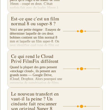
16mm - coupé en deux. C'était
parfois fait avec du leader 16mm à
double...
Est-ce que c'est un film
normal 8 ou super-8 ?
Voici une petite énigme : Essayez de
déterminer laquelle de ces deux
bobines contient un film normal 8
mm et laquelle un film super-8. On
peut identifier quel type de film est
enroulé sur...
Ce qui rend le Cloud
Privé FilmFix différent
Quand la plupart des gens pensent
«stockage cloud», ils pensent aux
grands noms — Google Drive,
iCloud, Dropbox. Alors pourquoi une
entreprise de numérisation de films
proposerait-elle son...
Le nouveau transfert en
vaut-il la peine ? Un
cinéaste fait rescanner
son original Super 8