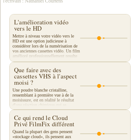
l'écrivain : Nathaniel Courtens
L'amélioration vidéo
vers le HD
Mettre à niveau votre vidéo vers le
HD est une option judicieuse à
considérer lors de la numérisation de
vos anciennes cassettes vidéo. Un film
amélioré professionnellement resulte
en une...
Que faire avec des
cassettes VHS à l'aspect
moisi ?
Une poudre blanche cristalline,
ressemblant à première vue à de la
moisissure, est en réalité le résultat
d'une réaction chimique qui se
produit lorsque la bande VHS se
détériore lentement....
Ce qui rend le Cloud
Privé FilmFix différent
Quand la plupart des gens pensent
«stockage cloud», ils pensent aux