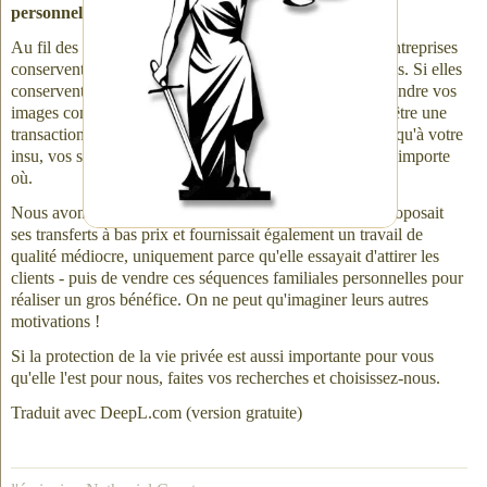
personnelles avec une source inconnue.
Au fil des ans, nous avons découvert que trop d'autres entreprises
conservent les droits d'auteur de vos souvenirs personnels. Si elles
conservent les droits d'auteur, elles peuvent utiliser ou vendre vos
images comme elles le souhaitent. Ce que vous pensiez être une
transaction privée ne l'est pas. Nous trouvons inquiétant qu'à votre
insu, vos souvenirs les plus chers puissent se retrouver n'importe
où.
Nous avons été stupéfaits de découvrir qu'une société proposait
ses transferts à bas prix et fournissait également un travail de
qualité médiocre, uniquement parce qu'elle essayait d'attirer les
clients - puis de vendre ces séquences familiales personnelles pour
réaliser un gros bénéfice. On ne peut qu'imaginer leurs autres
motivations !
Si la protection de la vie privée est aussi importante pour vous
qu'elle l'est pour nous, faites vos recherches et choisissez-nous.
Traduit avec DeepL.com (version gratuite)