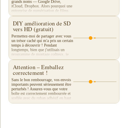
grands noms — Google Drive,
iCloud, Dropbox. Alors pourquoi une
entreprise de numérisation de films
proposerait-elle son...
DIY amélioration de SD
vers HD (gratuit)
Permettez-moi de partager avec vous
un trésor caché qui m'a pris un certain
temps à découvrir ! Pendant
longtemps, bien que j'utilisais un
programme de montage coûteux, je
n'obtenais pas de...
Attention – Emballez
correctement !
Sans le bon rembourrage, vos envois
importants peuvent sérieusement être
perturbés ! Assurez-vous que votre
boîte est correctement rembourrée et
scellée avec du ruban adhésif en haut
et en...