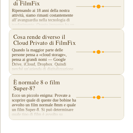
di FilmFix
Ripensando ai 18 anni della nostra
attività, siamo rimasti costantemente
all’avanguardia nella tecnologia di
trasferimento. Questo impegno ha un
costo, ma è necessario per continuare
a...
Cosa rende diverso il
Cloud Privato di FilmFix
Quando la maggior parte delle
persone pensa a «cloud storage»,
pensa ai grandi nomi — Google
Drive, iCloud, Dropbox. Quindi
perché un'azienda di digitalizzazione
di film dovrebbe offrire il...
È normale 8 o film
Super-8?
Ecco un piccolo enigma: Provate a
scoprire quale di queste due bobine ha
avvolto un film normale 8mm e quale
un film Super-8. Si può determinare
quale tipo di film è avvolto su
ciascuna di...