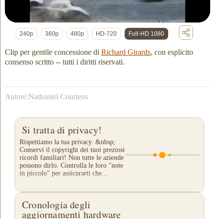
240p
360p
480p
HD-720
Full-HD 1080
Clip per gentile concessione di
Richard Girards
, con esplicito
consenso scritto -- tutti i diritti riservati.
Autore:Nathaniel Courtens
Si tratta di privacy!
Rispettiamo la tua privacy. &nbsp;
Conservi il copyright dei tuoi preziosi
ricordi familiari! Non tutte le aziende
possono dirlo. Controlla le loro "note
in piccolo" per assicurarti che...
Cronologia degli
aggiornamenti hardware