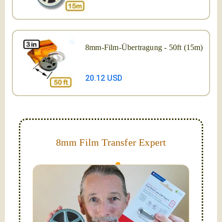
8mm-Film-Übertragung - 50ft (15m)
20.12 USD
8mm Film Transfer Expert
Simplify - get your films in a "grab and go" format!
We transfer 8mm or Super 8 films onto a handy USB
stick (or hard drive.)
Hello, I'm Nathaniel. My wife Laura and I are