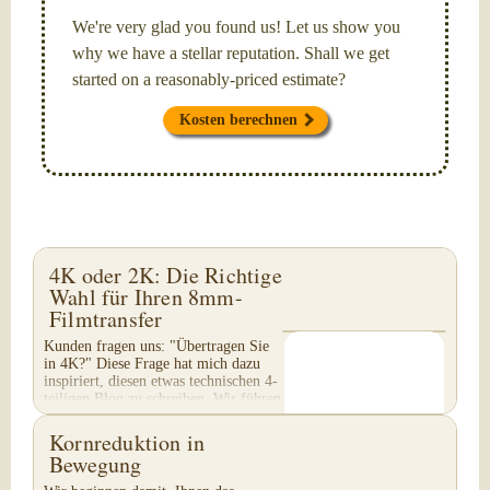
We're very glad you found us! Let us show you
why we have a stellar reputation. Shall we get
started on a reasonably-priced estimate?
Kosten berechnen
4K oder 2K: Die Richtige
Wahl für Ihren 8mm-
Filmtransfer
Kunden fragen uns: "Übertragen Sie
in 4K?" Diese Frage hat mich dazu
inspiriert, diesen etwas technischen 4-
teiligen Blog zu schreiben. Wir führen
keinen 4K-Transfer von 8mm-Filmen
durch...
Kornreduktion in
Bewegung