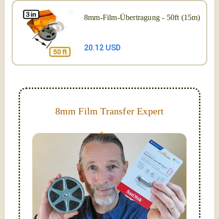
8mm-Film-Übertragung - 50ft (15m)
20.12 USD
8mm Film Transfer Expert
Simplify - get your films in a "grab and go" format!
We transfer 8mm or Super 8 films onto a handy USB
stick (or hard drive.)
Hello, I'm Nathaniel. My wife Laura and I are
FilmFix — a two person team.
I am the technical expert with a
degree in motion