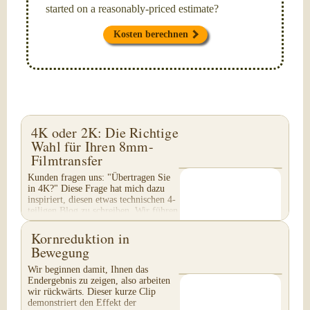
started on a reasonably-priced estimate?
Kosten berechnen
4K oder 2K: Die Richtige
Wahl für Ihren 8mm-
Filmtransfer
Kunden fragen uns: "Übertragen Sie
in 4K?" Diese Frage hat mich dazu
inspiriert, diesen etwas technischen 4-
teiligen Blog zu schreiben. Wir führen
keinen 4K-Transfer von 8mm-Filmen
durch...
Kornreduktion in
Bewegung
Wir beginnen damit, Ihnen das
Endergebnis zu zeigen, also arbeiten
wir rückwärts. Dieser kurze Clip
demonstriert den Effekt der