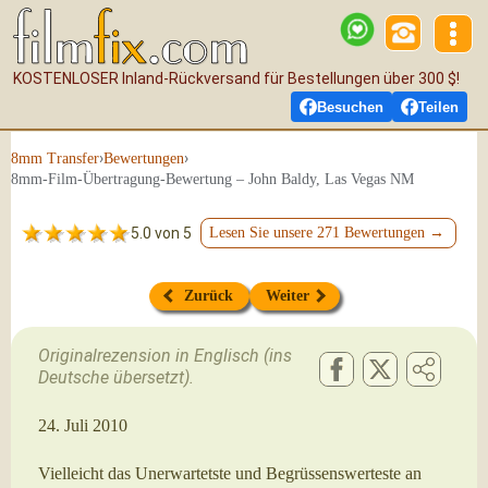
KOSTENLOSER Inland-Rückversand für Bestellungen über 300 $!
Besuchen
Teilen
›
›
8mm Transfer
Bewertungen
8mm-Film-Übertragung-Bewertung – John Baldy, Las Vegas NM
5.0 von 5
Lesen Sie unsere 271 Bewertungen →
Zurück
Weiter
Originalrezension in Englisch (ins
Deutsche übersetzt).
24. Juli 2010
Vielleicht das Unerwartetste und Begrüssenswerteste an