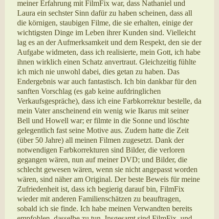
meiner Erfahrung mit FilmFix war, dass Nathaniel und
Laura ein sechster Sinn dafür zu haben scheinen, dass all
die körnigen, staubigen Filme, die sie erhalten, einige der
wichtigsten Dinge im Leben ihrer Kunden sind. Vielleicht
lag es an der Aufmerksamkeit und dem Respekt, den sie der
Aufgabe widmeten, dass ich realisierte, mein Gott, ich habe
ihnen wirklich einen Schatz anvertraut. Gleichzeitig fühlte
ich mich nie unwohl dabei, dies getan zu haben. Das
Endergebnis war auch fantastisch. Ich bin dankbar für den
sanften Vorschlag (es gab keine aufdringlichen
Verkaufsgespräche), dass ich eine Farbkorrektur bestelle, da
mein Vater anscheinend ein wenig wie Ikarus mit seiner
Bell und Howell war; er filmte in die Sonne und löschte
gelegentlich fast seine Motive aus. Zudem hatte die Zeit
(über 50 Jahre) all meinen Filmen zugesetzt. Dank der
notwendigen Farbkorrekturen sind Bilder, die verloren
gegangen wären, nun auf meiner DVD; und Bilder, die
schlecht gewesen wären, wenn sie nicht angepasst worden
wären, sind näher am Original. Der beste Beweis für meine
Zufriedenheit ist, dass ich begierig darauf bin, FilmFix
wieder mit anderen Familienschätzen zu beauftragen,
sobald ich sie finde. Ich habe meinen Verwandten bereits
empfohlen, dasselbe zu tun. Insgesamt sind FilmFix, und