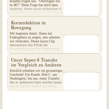
Kunden fragen uns: "Übertragen Sie
in 4K?" Diese Frage hat mich dazu
inspiriert, diesen etwas technischen 4-
teiligen Blog zu schreiben. Wir führen
keinen 4K-Transfer von 8mm-Filmen
durch...
Kornreduktion in
Bewegung
Wir beginnen damit, Ihnen das
Endergebnis zu zeigen, also arbeiten
wir rückwärts. Dieser kurze Clip
demonstriert den Effekt der
Kornreduktion auf Ihr Filmmaterial.
Achten Sie besonders auf...
Unser Super-8 Transfer
im Vergleich zu Anderen
Kürzlich erhielten wir ein grossartiges
Geschenk! Ein Kunde, Rob C. aus
Washington, bat uns, einen Transfer,
den er andernorts hatte machen lassen,
neu zu machen, weil er mit deren
Arbeit...