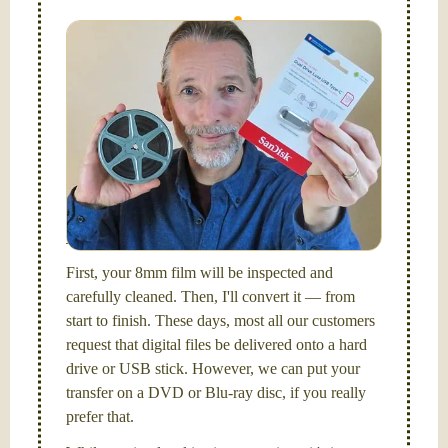
Simplify - get your films in a "grab and go" format!
We transfer 8mm or Super 8 films onto a handy USB
stick (or hard drive.)
Hello, I'm Nathaniel. My wife Laura and I are
FilmFix — a two person team.
I am the technical expert with a
degree in motion
picture and photography, from Brooks Institute,
Santa Barbara, CA.
First, your 8mm film will be inspected and
carefully cleaned. Then, I'll convert it — from
start to finish. These days, most all our customers
request that digital files be delivered onto a hard
drive or USB stick. However, we can put your
transfer on a DVD or Blu-ray disc, if you really
prefer that.