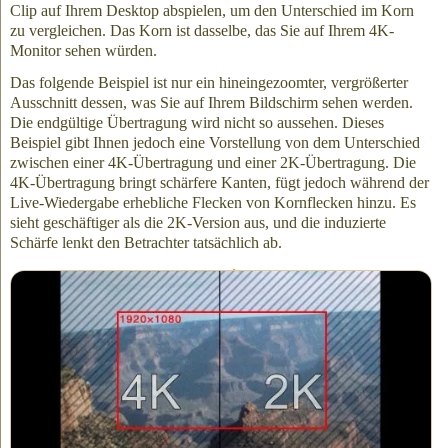
Clip auf Ihrem Desktop abspielen, um den Unterschied im Korn
zu vergleichen. Das Korn ist dasselbe, das Sie auf Ihrem 4K-
Monitor sehen würden.
Das folgende Beispiel ist nur ein hineingezoomter, vergrößerter
Ausschnitt dessen, was Sie auf Ihrem Bildschirm sehen werden.
Die endgültige Übertragung wird nicht so aussehen. Dieses
Beispiel gibt Ihnen jedoch eine Vorstellung von dem Unterschied
zwischen einer 4K-Übertragung und einer 2K-Übertragung. Die
4K-Übertragung bringt schärfere Kanten, fügt jedoch während der
Live-Wiedergabe erhebliche Flecken von Kornflecken hinzu. Es
sieht geschäftiger als die 2K-Version aus, und die induzierte
Schärfe lenkt den Betrachter tatsächlich ab.
Der rote Ausschnitt ist auf 1920 × 1080 Pixelgröße für die
Betrachtung auf einem Desktop-Monitor zugeschnitten.
MP4-Beispiele herunterladen
Um den mittleren,
hineingezoomten, 2K-Ausschnitt
des 4K-
Beispiels (mit H.264-Kodierung) herunterzuladen, klicken Sie