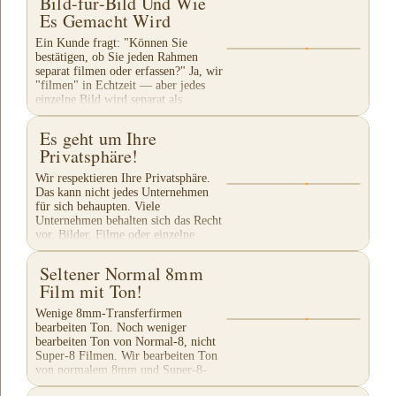
Bild-für-Bild Und Wie
Es Gemacht Wird
Ein Kunde fragt: "Können Sie
bestätigen, ob Sie jeden Rahmen
separat filmen oder erfassen?" Ja, wir
"filmen" in Echtzeit — aber jedes
einzelne Bild wird separat als
individuelles...
Es geht um Ihre
Privatsphäre!
Wir respektieren Ihre Privatsphäre.
Das kann nicht jedes Unternehmen
für sich behaupten. Viele
Unternehmen behalten sich das Recht
vor, Bilder, Filme oder einzelne
Ausschnitte Ihres...
Seltener Normal 8mm
Film mit Ton!
Wenige 8mm-Transferfirmen
bearbeiten Ton. Noch weniger
bearbeiten Ton von Normal-8, nicht
Super-8 Filmen. Wir bearbeiten Ton
von normalem 8mm und Super-8-
Film. Und das ohne zusätzliche...