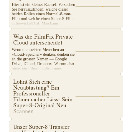
Hier ist ein kleines Raetsel: Versuchen
Sie herauszufinden, welche dieser
beiden Rollen einen Normal-8-mm-
Film und welche einen Super-8-Film
aufgewickelt hat. Man kann
bestimmen, welche Art...
Was die FilmFix Private
Cloud unterscheidet
Wenn die meisten Menschen an
«Cloud-Speicher» denken, denken sie
an die grossen Namen — Google
Drive, iCloud, Dropbox. Warum also
bietet ein Filmdigitalisierungs-
Unternehmen seinen eigenen...
Lohnt Sich eine
Neuabtastung? Ein
Professioneller
Filmemacher Lässt Sein
Super-8-Original Neu
Scannen
When filmmaker and editor Daniel
Frazier sent us comparison images of
Unser Super-8 Transfer
his long-ago Super 8 film transfer --