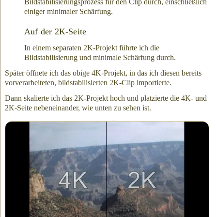
Bildstabilisierungsprozess für den Clip durch, einschließlich
einiger minimaler Schärfung.
Auf der 2K-Seite
In einem separaten 2K-Projekt führte ich die
Bildstabilisierung und minimale Schärfung durch.
Später öffnete ich das obige 4K-Projekt, in das ich diesen bereits
vorverarbeiteten, bildstabilisierten 2K-Clip importierte.
Dann skalierte ich das 2K-Projekt hoch und platzierte die 4K- und
2K-Seite nebeneinander, wie unten zu sehen ist.
Eine nebeneinander Anordnung von 4K / 2K ist eine große 611
MB Datei — die Datei hat eine
4K-Auflösung
(3840 Breite mal
2160 Höhe).
Beachten Sie, dass die Qualität von sehr feinem
Korn wirklich nur in einem Videoclip beurteilt werden kann,
der in Echtzeit abgespielt wird.
Ein Standbild funktioniert nicht
ideal für diese Demonstration.
Klicken und zoomen Sie hinein, um das Bild mit einem 1:1 Pixel-
zu-Anzeige-Verhältnis zu sehen. Beachten Sie, wie das