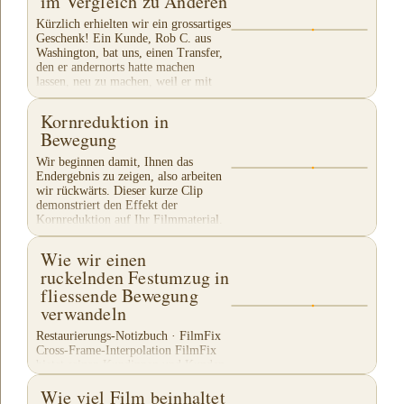
im Vergleich zu Anderen
as compared to our company's current
transfer -- even we were amazed at
Kürzlich erhielten wir ein grossartiges
the...
Geschenk! Ein Kunde, Rob C. aus
Washington, bat uns, einen Transfer,
den er andernorts hatte machen
lassen, neu zu machen, weil er mit
deren Arbeit...
Kornreduktion in
Bewegung
Wir beginnen damit, Ihnen das
Endergebnis zu zeigen, also arbeiten
wir rückwärts. Dieser kurze Clip
demonstriert den Effekt der
Kornreduktion auf Ihr Filmmaterial.
Achten Sie besonders auf...
Wie wir einen
ruckelnden Festumzug in
fliessende Bewegung
verwandeln
Restaurierungs-Notizbuch · FilmFix
Cross-Frame-Interpolation FilmFix
bietet seinen Kundinnen und Kunden
die Möglichkeit, modernste
Wie viel Film beinhaltet
Technologie einzusetzen, um altes