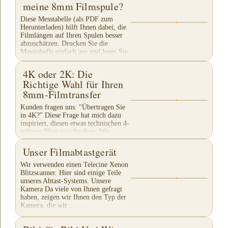
Filmmaterial ins 21....
meine 8mm Filmspule?
Diese Messtabelle (als PDF zum
Herunterladen) hilft Ihnen dabei, die
Filmlängen auf Ihren Spulen besser
abzuschätzen. Drucken Sie die
Messtabelle einfach aus und lesen Sie
die Länge ab....
4K oder 2K: Die
Richtige Wahl für Ihren
8mm-Filmtransfer
Kunden fragen uns: "Übertragen Sie
in 4K?" Diese Frage hat mich dazu
inspiriert, diesen etwas technischen 4-
teiligen Blog zu schreiben. Wir
führen keinen 4K-Transfer von 8mm-
Filmen durch...
Unser Filmabtastgerät
Wir verwenden einen Telecine Xenon
Blitzscanner. Hier sind einige Teile
unseres Abtast-Systems. Unsere
Kamera Da viele von Ihnen gefragt
haben, zeigen wir Ihnen den Typ der
Kamera, die wir...