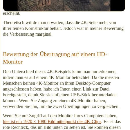
Verdoppeln der Korngröße das Korn fleckig erscheinen lässt. Sie
könnten auch beobachten, dass das 4K-Bild etwas weniger trüb
erscheint.
Theoretisch würde man erwarten, dass die 4K-Seite mehr von
ihrer feinen Kornstruktur behält. Jedoch war in meiner Bewertung
die Verbesserung marginal.
Bewertung der Übertragung auf einem HD-
Monitor
Den Unterschied dieses 4K-Beispiels kann man nur erkennen,
indem man es auf einem 4K-Monitor betrachtet. Da die meisten
Menschen keinen 4K-Monitor an ihren Desktop-Computer
angeschlossen haben, habe ich Ihnen einen Link zur Datei
bereitgestellt, damit Sie sie auf einen USB-Stick herunterladen
können. Wenn Sie Zugang zu einem 4K-Monitor haben,
verwenden Sie ihn, um die zwei Übertragungen zu vergleichen.
Wenn Sie nur Zugriff auf den Monitor Ihres Computers haben,
hier ist ein 1920 × 1080 Bildmittelpunkt des 4K-Clips
. Es ist das
rote Rechteck, das im Bild unten zu sehen ist. Sie können diesen