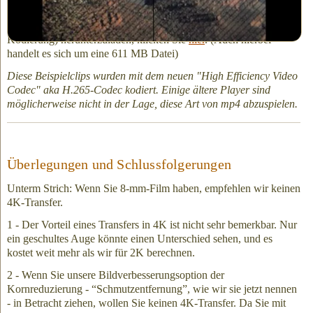
hier
. Es hat 303 MB, also wird es einige Zeit zum Herunterladen
brauchen. Um den
großen, 4K-Beispielclip
(mit H.264-
Kodierung) herunterzuladen, klicken Sie
hier
. (Auch hierbei
handelt es sich um eine 611 MB Datei)
Diese Beispielclips wurden mit dem neuen "High Efficiency Video
Codec" aka H.265-Codec kodiert. Einige ältere Player sind
möglicherweise nicht in der Lage, diese Art von mp4 abzuspielen.
Überlegungen und Schlussfolgerungen
Unterm Strich: Wenn Sie 8-mm-Film haben, empfehlen wir keinen
4K-Transfer.
1 - Der Vorteil eines Transfers in 4K ist nicht sehr bemerkbar. Nur
ein geschultes Auge könnte einen Unterschied sehen, und es
kostet weit mehr als wir für 2K berechnen.
2 - Wenn Sie unsere Bildverbesserungsoption der
Kornreduzierung - “Schmutzentfernung”, wie wir sie jetzt nennen
- in Betracht ziehen, wollen Sie keinen 4K-Transfer. Da Sie mit