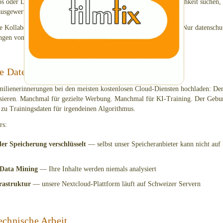
s oder Dias digitalisieren liessen und eine private, sichere Möglichkeit suchen
 ausgewertet werden.
ne Kollaborationsfunktionen, kein ausufernder Funktionsumfang. Nur datenschut
ungen von jedem Gerät aus.
re Daten
milienerinnerungen bei den meisten kostenlosen Cloud-Diensten hochladen: Der 
lysieren. Manchmal für gezielte Werbung. Manchmal für KI-Training. Der Gebur
zu Trainingsdaten für irgendeinen Algorithmus.
rs:
er Speicherung verschlüsselt
— selbst unser Speicheranbieter kann nicht auf 
 Data Mining
— Ihre Inhalte werden niemals analysiert
rastruktur
— unsere Nextcloud-Plattform läuft auf Schweizer Servern
echnische Arbeit