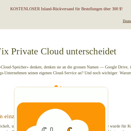
KOSTENLOSER Inland-Rückversand für Bestellungen über 300 $!
Deuts
ix Private Cloud unterscheidet
«Cloud-Speicher» denken, denken sie an die grossen Namen — Google Drive,
rungs-Unternehmen seinen eigenen Cloud-Service an? Und noch wichtiger: Warum 
Nicht nur sicher – privater als andere
en einzigen Zweck entwickelt: Datenschutz
ickelt, um mit allgemeinen Cloud-Speichern zu konkurrieren. Sie wurde für Ku