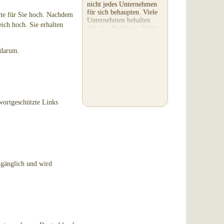
nicht jedes Unternehmen
für sich behaupten. Viele
alte für Sie hoch. Nachdem
Unternehmen behalten
eich hoch. Sie erhalten
sich das Recht vor, Bilder,
Filme oder einzelne
Ausschnitte Ihres...
 darum.
wortgeschützte Links
ugänglich und wird