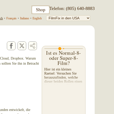
Telefon: (805) 640-8883
Shop
ch
•
Français
•
Italiano
•
English
Ist es Normal-8-
oder Super-8-
 iCloud, Dropbox. Warum
Film?
sollten Sie ihn in Betracht
Hier ist ein kleines
Raetsel: Versuchen Sie
herauszufinden, welche
dieser beiden Rollen einen
Normal-8-mm-Film und
welche einen Super-8-
Film aufgewickelt hat.
Man kann bestimmen,
welche Art...
nden entwickelt, die