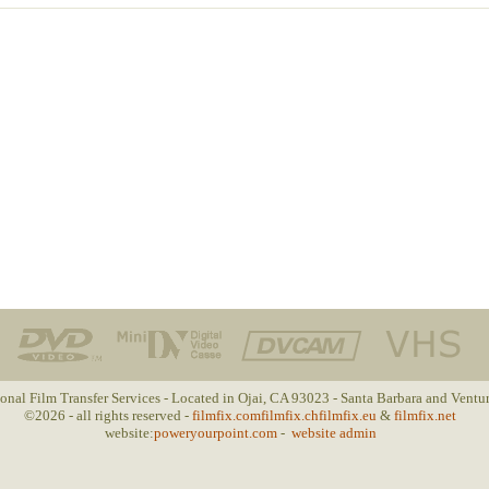
ional Film Transfer Services - Located in Ojai, CA 93023 - Santa Barbara and Ventu
©2026 - all rights reserved -
filmfix.com
filmfix.ch
filmfix.eu
&
filmfix.net
website:
poweryourpoint.com
-
website admin