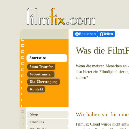
Besuchen
Teilen
Was die FilmF
Startseite
Wenn die meisten Menschen an 
8mm Transfer
also bietet ein Filmdigitalisie
Video­transfer
ziehen?
Dia-Übertragung
Kontakt
Wir haben sie für ein
Shop
Über uns
FilmFix Cloud wurde nicht entw