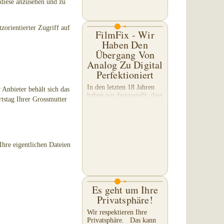
, diese anzusehen und zu
zorientierter Zugriff auf
FilmFix - Wir
Haben Den
Übergang Von
Analog Zu Digital
Perfektioniert
In den letzten 18 Jahren
Anbieter behält sich das
haben wir festgestellt, dass
tstag Ihrer Grossmutter
es nie zu früh ist, mit der
Vorbereitung der
Weihnachtsgeschenke zu
beginnen. Unsere Kunden
haben sich an unsere
traditionelle...
Ihre eigentlichen Dateien
Es geht um Ihre
Privatsphäre!
Wir respektieren Ihre
Privatsphäre. Das kann