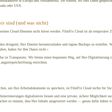
umsstandorte in Europa und Nordamerika. Sie wählen, wo Ihre Daten gespeich
anada oder USA.
ir sind (und was nicht)
meisten Cloud-Diensten nicht hören werden: FilmFix Cloud ist als temporärer Z
len dringend, Ihre Dateien herunterzuladen und eigene Backups zu erstellen. 
aben, haben Sie Ihre Daten nicht.»
as ist Transparenz. Wir bieten einen bequemen Weg, auf Ihre Digitalisierung z
Langzeitspeicherlösung einrichten.
hen, um Ihre Arbeitsdokumente zu speichern, ist FilmFix Cloud nichts für Sie
enerinnerungen digitalisieren liessen und eine private, sichere Möglichkeit su
chen zu müssen, dass Ihre Inhalte ausgewertet werden — genau dafür haben wir