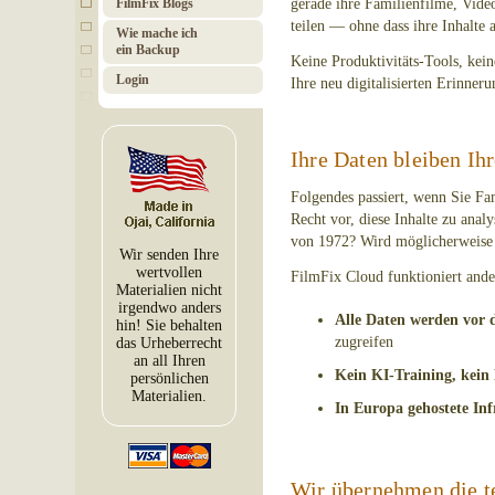
FilmFix Blogs
gerade ihre Familienfilme, Video
teilen — ohne dass ihre Inhalte
Wie mache ich
ein Backup
Keine Produktivitäts-Tools, kei
Login
Ihre neu digitalisierten Erinner
Ihre Daten bleiben Ih
Folgendes passiert, wenn Sie Fa
Recht vor, diese Inhalte zu ana
von 1972? Wird möglicherweise 
Wir senden Ihre
wertvollen
FilmFix Cloud funktioniert ande
Materialien nicht
irgendwo anders
Alle Daten werden vor d
hin! Sie behalten
zugreifen
das Urheberrecht
an all Ihren
Kein KI-Training, kein
persönlichen
Materialien.
In Europa gehostete Inf
Wir übernehmen die t