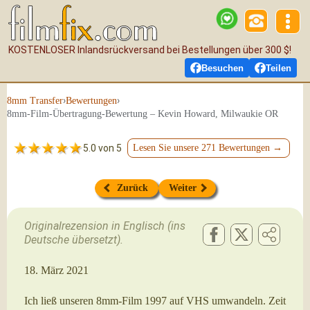
KOSTENLOSER Inlandsrückversand bei Bestellungen über 300 $!
Besuchen
Teilen
›
›
8mm Transfer
Bewertungen
8mm-Film-Übertragung-Bewertung – Kevin Howard, Milwaukie OR
5.0 von 5
Lesen Sie unsere 271 Bewertungen →
Zurück
Weiter
Originalrezension in Englisch (ins
Deutsche übersetzt).
18. März 2021
Ich ließ unseren 8mm-Film 1997 auf VHS umwandeln. Zeit