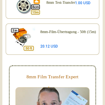
8mm Test-Transfer
1.00 USD
8mm-Film-Übertragung - 50ft (15m)
20.12 USD
8mm Film Transfer Expert
Simplify - get your films in a "grab and go" format!
We transfer 8mm or Super 8 films onto a handy USB
stick (or hard drive.)