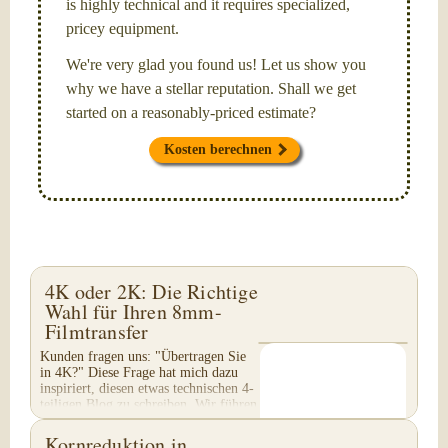
is highly technical and it requires specialized,
pricey equipment.
We're very glad you found us! Let us show you
why we have a stellar reputation. Shall we get
started on a reasonably-priced estimate?
Kosten berechnen
4K oder 2K: Die Richtige
Wahl für Ihren 8mm-
Filmtransfer
Kunden fragen uns: "Übertragen Sie
in 4K?" Diese Frage hat mich dazu
inspiriert, diesen etwas technischen 4-
teiligen Blog zu schreiben. Wir führen
keinen 4K-Transfer von 8mm-Filmen
durch...
Kornreduktion in