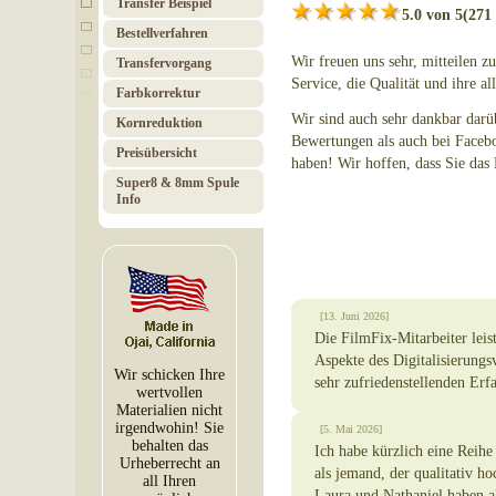
Transfer Beispiel
5.0 von 5
(271
Bestell­verfahren
Wir freuen uns sehr, mitteilen 
Transfer­vorgang
Service, die Qualität und ihre a
Farb­korrektur
Wir sind auch sehr dankbar darü
Korn­re­duktion
Bewertungen als auch bei Faceb
Preis­über­sicht
haben! Wir hoffen, dass Sie das
Super8 & 8mm Spule
Info
[13. Juni 2026]
Die FilmFix-Mitarbeiter leis
Aspekte des Digitalisierungs
Wir schicken Ihre
sehr zufriedenstellenden Er
wertvollen
Materialien nicht
irgendwohin! Sie
[5. Mai 2026]
behalten das
Ich habe kürzlich eine Reih
Urheberrecht an
als jemand, der qualitativ ho
all Ihren
Laura und Nathaniel haben al