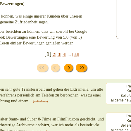
 Bewertungen)
zu können, was einige unserer Kunden über unseren
llgemeine Zufriedenheit sagen.
ber berichten zu können, dass wir sowohl bei Google
ook Bewertungen eine Bewertung von 5,0 (von 5)
 Lesen einiger Bewertungen genießen werden.
[
1
]
[2]
[3]
[4]
...
[33]
Tra
ten sehr gute Transferarbeit und gehen die Extrameile, um alle
Ku
verfahrens persönlich am Telefon zu besprechen, was zu einer
Belief
allgemeine Z
fahrung und einem...
(weiterlesen)
Tra
e alter 8mm- und Super 8-Filme an FilmFix.com geschickt, und
Ku
chwertige Archivarbeit schätzt, war ich mehr als beeindruckt.
Belief
allgemeine Z
les darangesetzt,...