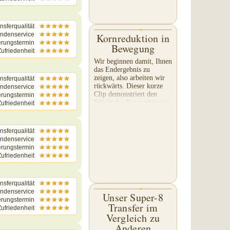
nsferqualität
ndenservice
Kornreduktion in
erungstermin
Bewegung
ufriedenheit
Wir beginnen damit, Ihnen
das Endergebnis zu
zeigen, also arbeiten wir
nsferqualität
rückwärts. Dieser kurze
ndenservice
Clip demonstriert den
erungstermin
Effekt der Kornreduktion
ufriedenheit
auf Ihr Filmmaterial.
Achten Sie besonders
auf...
nsferqualität
ndenservice
erungstermin
ufriedenheit
nsferqualität
ndenservice
Unser Super-8
erungstermin
Transfer im
ufriedenheit
Vergleich zu
Anderen