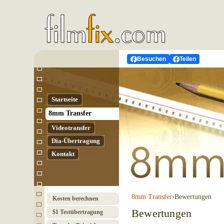
Besuchen
Teilen
Startseite
8mm Transfer
Video­transfer
Dia-Übertragung
Kontakt
8mm Transfer
›
Bewertungen
Kosten berechnen
Bewertungen
$1 Test­über­tragung