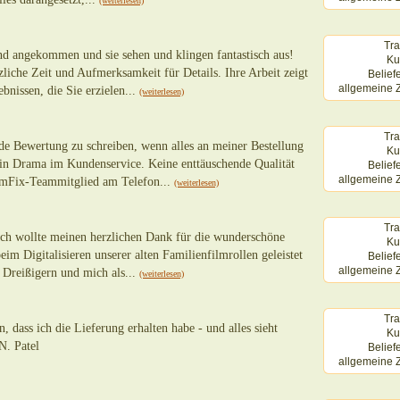
(weiterlesen)
Tra
d angekommen und sie sehen und klingen fantastisch aus!
Ku
tzliche Zeit und Aufmerksamkeit für Details. Ihre Arbeit zeigt
Belief
allgemeine Z
bnissen, die Sie erzielen...
(weiterlesen)
Tra
lnde Bewertung zu schreiben, wenn alles an meiner Bestellung
Ku
in Drama im Kundenservice. Keine enttäuschende Qualität
Belief
allgemeine Z
ilmFix-Teammitglied am Telefon...
(weiterlesen)
Tra
ich wollte meinen herzlichen Dank für die wunderschöne
Ku
eim Digitalisieren unserer alten Familienfilmrollen geleistet
Belief
allgemeine Z
 Dreißigern und mich als...
(weiterlesen)
Tra
n, dass ich die Lieferung erhalten habe - und alles sieht
Ku
N. Patel
Belief
allgemeine Z