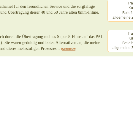
Tra
haniel für den freundlichen Service und die sorgfältige
Ku
g und Übertragung dieser 40 und 50 Jahre alten 8mm-Filme.
Belief
allgemeine Z
Tra
ch durch die Übertragung meines Super-8-Films auf das PAL-
Ku
). Sie waren geduldig und boten Alternativen an, die meine
Belief
allgemeine Z
d dieses mehrstufigen Prozesses...
(weiterlesen)