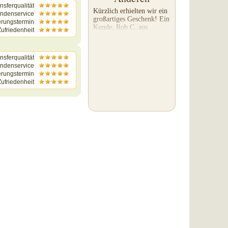
nsferqualität
Kürzlich erhielten wir ein
ndenservice
großartiges Geschenk! Ein
erungstermin
Kunde, Rob C. aus
ufriedenheit
Washington, bat uns, einen
Transfer, den er
andernorts hatte machen
nsferqualität
lassen, neu zu machen,
ndenservice
weil er mit deren Arbeit...
erungstermin
ufriedenheit