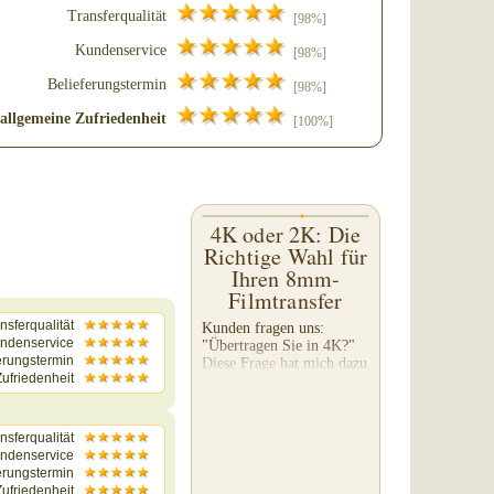
Transferqualität
[98%]
Kundenservice
[98%]
Belieferungstermin
[98%]
allgemeine Zufriedenheit
[100%]
4K oder 2K: Die
Richtige Wahl für
Ihren 8mm-
Filmtransfer
nsferqualität
Kunden fragen uns:
ndenservice
"Übertragen Sie in 4K?"
erungstermin
Diese Frage hat mich dazu
ufriedenheit
inspiriert, diesen etwas
technischen 4-teiligen
Blog zu schreiben. Wir
führen keinen 4K-Transfer
nsferqualität
von 8mm-Filmen durch...
ndenservice
erungstermin
ufriedenheit