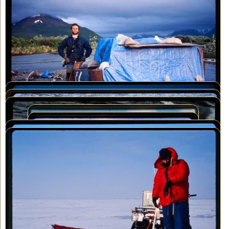
Diapositive 35mm numérisée par FilmFix : "En attendant la
tempête"
Pour tous nos projets de numérisation de diapositives, nous vous
envoyons 3 fichiers de chaque diapositive : un TIFF (utilisé pour
l'impression), un JPEG (petite taille pour l'envoi par e-mail) et un
JPEG (pour la visualisation sur une TV ou un ordinateur).
l'écrivain : Nathaniel Courtens
Ce qui rend le Cloud
Privé FilmFix différent
Quand la plupart des gens pensent