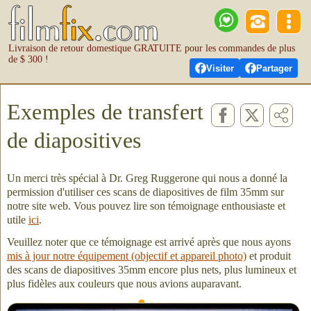
Livraison de retour domestique GRATUITE pour les commandes de plus
de $ 300 !
Visiter
Partager
Exemples de transfert
de diapositives
Un merci très spécial à Dr. Greg Ruggerone qui nous a donné la
permission d'utiliser ces scans de diapositives de film 35mm sur
notre site web. Vous pouvez lire son témoignage enthousiaste et
utile
ici
.
Veuillez noter que ce témoignage est arrivé après que nous ayons
mis à jour notre équipement (objectif et appareil photo)
et produit
des scans de diapositives 35mm encore plus nets, plus lumineux et
plus fidèles aux couleurs que nous avions auparavant.