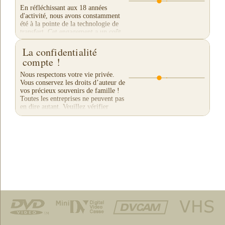
En réfléchissant aux 18 années
d'activité, nous avons constamment
été à la pointe de la technologie de
transfert. Cet engagement a un coût,
mais il est nécessaire pour continuer à
livrer un...
La confidentialité
compte !
Nous respectons votre vie privée.
Vous conservez les droits d’auteur de
vos précieux souvenirs de famille !
Toutes les entreprises ne peuvent pas
en dire autant. Veuillez vérifier
leurs...