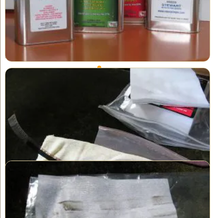
a mano accurata è sufficiente. Altri film, seppur rari, richiedono
una soluzione costosa per film chiamata "FilmRenew" (non
mostrata qui).
Nota: Non usiamo mai "VitaFilm" per pulire i film che sono stati
giuntati con il nastro, perché dissolve il nastro.
Abbiamo eccellenti pratiche di pulizia: cominciamo con mani
pulite (da qui i guanti), superfici pulite e panni di pulizia freschi.
Questi accorgimenti fanno una differenza importante.
Sotto, il film era abbastanza sporco, ma con una pulizia a mano
accurata, abbiamo ottenuto risultati molto buoni. A volte lo sporco
penetra profondamente nell'emulsione del film. In alcuni casi,
parte di esso rimarrà. Tuttavia, se ne potrà rimuovere molto.
La pulizia a mano accurata è parte di un trasferimento di film
di successo.
Qui, c'era della muffa oltre a un accumulo di catrame sul film.
Supponiamo che il proprietario fosse un fumatore e si godesse le