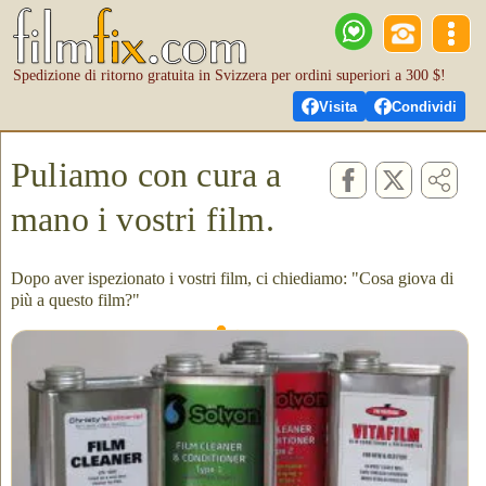
Spedizione di ritorno gratuita in Svizzera per ordini superiori a 300 $!
Visita
Condividi
Puliamo con cura a
mano i vostri film.
Dopo aver ispezionato i vostri film, ci chiediamo: "Cosa giova di
più a questo film?"
I marchi professionali che utilizziamo per pulire i vostri film
sono: "VitaFilm", 2 tipi di "Solvon", il pulitore per film di
Christy e "FilmRenew."
Nei nostri 13 anni di esperienza, abbiamo notato che tutti i film
traggono vantaggio dalla pulizia, anche quelli appena usciti dal
laboratorio! Molti film non richiedono cure particolari, una pulizia