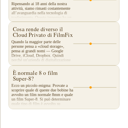
Ripensando ai 18 anni della nostra
attività, siamo rimasti costantemente
all’avanguardia nella tecnologia di
trasferimento. Questo impegno ha un
costo, ma è necessario per continuare
a...
Cosa rende diverso il
Cloud Privato di FilmFix
Quando la maggior parte delle
persone pensa a «cloud storage»,
pensa ai grandi nomi — Google
Drive, iCloud, Dropbox. Quindi
perché un'azienda di digitalizzazione
di film dovrebbe offrire il...
È normale 8 o film
Super-8?
Ecco un piccolo enigma: Provate a
scoprire quale di queste due bobine ha
avvolto un film normale 8mm e quale
un film Super-8. Si può determinare
quale tipo di film è avvolto su
ciascuna di...