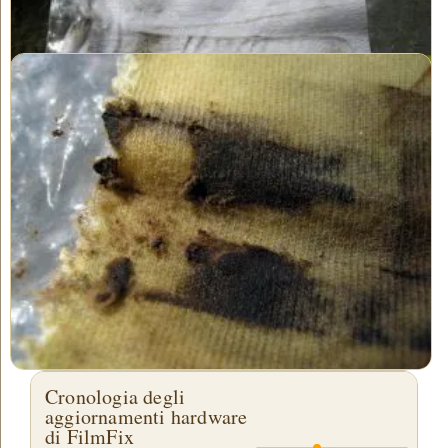
sue sigarette, o forse sigari, mentre guardava i suoi preziosi ricordi
familiari.
La sporcizia e il fumo, nell'aria, possono causare un
considerevole accumulo di residui sul film.
Autore:Nathaniel Courtens
Si tratta di privacy!
Rispettiamo la tua privacy. &nbsp;
Conservi il copyright dei tuoi preziosi
ricordi familiari! Non tutte le aziende
possono dirlo. Controlla le loro "note
in piccolo" per assicurarti che...
Cronologia degli
aggiornamenti hardware
di FilmFix