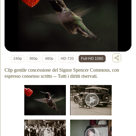
240p
360p
480p
HD-720
Full-HD 1080
Clip gentile concessione del Signor Spencer Commons, con
espresso consenso scritto -- Tutti i diritti riservati.