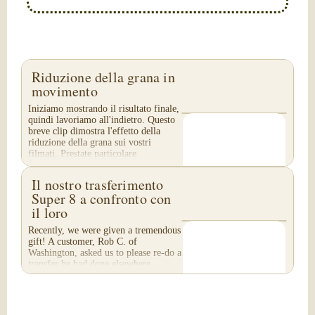
Riduzione della grana in
movimento
Iniziamo mostrando il risultato finale,
quindi lavoriamo all'indietro. Questo
breve clip dimostra l'effetto della
riduzione della grana sui vostri
filmati. Prestate particolare
attenzione...
Il nostro trasferimento
Super 8 a confronto con
il loro
Recently, we were given a tremendous
gift! A customer, Rob C. of
Washington, asked us to please re-do a
transfer he had done elsewhere,
because he was disappointed with
their work. He felt...