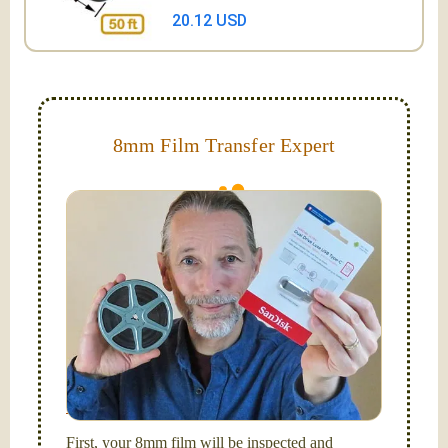
20.12 USD
8mm Film Transfer Expert
Simplify - get your films in a "grab and go" format!
We transfer 8mm or Super 8 films onto a handy USB
stick (or hard drive.)
Hello, I'm Nathaniel. My wife Laura and I are
FilmFix — a two person team.
I am the technical expert with a
degree in motion
picture and photography, from Brooks Institute,
Santa Barbara, CA.
First, your 8mm film will be inspected and