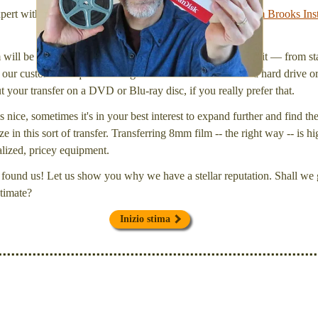
xpert with a
degree in motion picture and photography, from Brooks Inst
will be inspected and carefully cleaned. Then, I'll convert it — from star
our customers request that digital files be delivered onto a hard drive 
your transfer on a DVD or Blu-ray disc, if you really prefer that.
s nice, sometimes it's in your best interest to expand further and find th
e in this sort of transfer. Transferring 8mm film -- the right way -- is hi
ialized, pricey equipment.
found us! Let us show you why we have a stellar reputation. Shall we g
timate?
Inizio stima