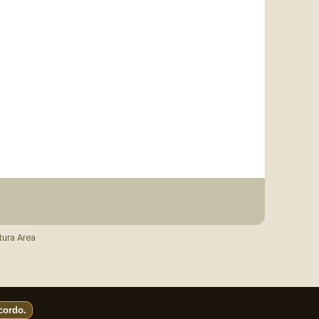
tura Area
cordo.