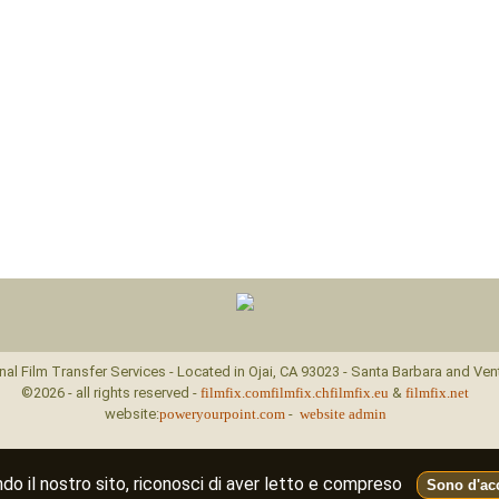
nal Film Transfer Services - Located in Ojai, CA 93023 - Santa Barbara and Ven
©2026 - all rights reserved -
filmfix.com
filmfix.ch
filmfix.eu
&
filmfix.net
website:
poweryourpoint.com
-
website admin
ndo il nostro sito, riconosci di aver letto e compreso
Sono d'ac