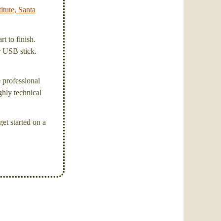
itute, Santa
t to finish.
or USB stick.
e professional
ghly technical
et started on a