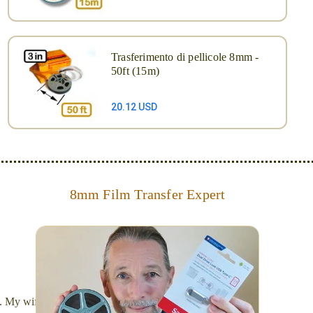
Trasferimento di pellicole 8mm -
50ft (15m)
20.12 USD
8mm Film Transfer Expert
Simplify - get your films in a "grab and go" format!
We transfer 8mm or Super 8 films onto a handy USB
stick (or hard drive.)
l. My wife Laura and I are FilmFix — a two person team.