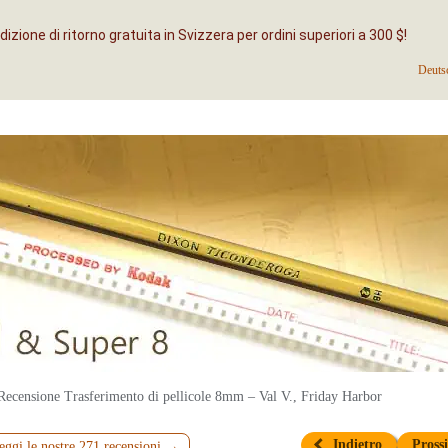
izione di ritorno gratuita in Svizzera per ordini superiori a 300 $!
Deuts
Recensione Trasferimento di pellicole 8mm – Val V., Friday Harbor
Indietro
Pros
eggi le nostre 271 recensioni →