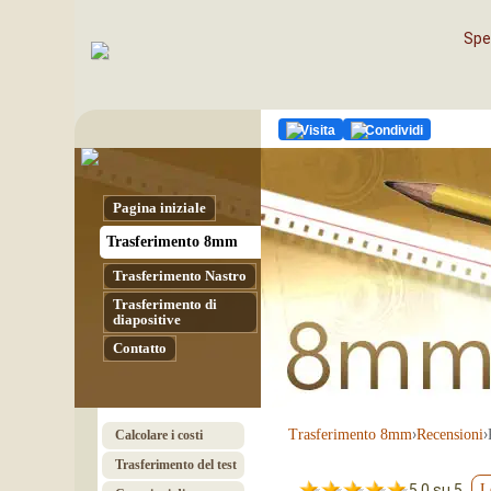
Sped
Visita
Condividi
Pagina iniziale
Tras­fe­ri­men­to 8mm
Tras­fe­ri­men­to Nas­tro
Trasferimento di
diapositive
Contatto
›
›
Tras­fe­ri­men­to 8mm
Recensioni
Calcolare i costi
Trasferimento del test
5.0 su 5
L