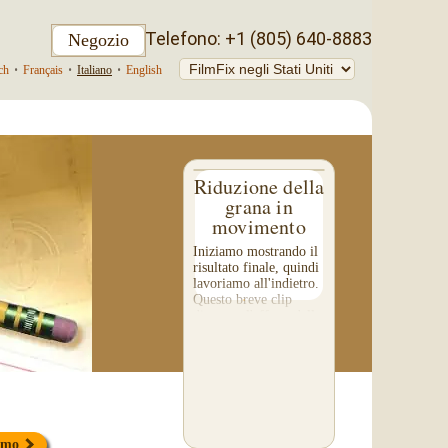
Telefono: +1 (805) 640-8883
Negozio
ch
•
Français
•
Italiano
•
English
Riduzione della
grana in
movimento
Iniziamo mostrando il
risultato finale, quindi
lavoriamo all'indietro.
Questo breve clip
dimostra l'effetto della
riduzione della grana
sui vostri filmati.
Prestate particolare
attenzione...
simo