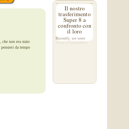
Il nostro
trasferimento
Super 8 a
confronto con
il loro
Recently, we were
, che non era stato
given a tremendous
 e pensieri da tempo
gift! A customer, Rob
C. of Washington,
asked us to please re-
do a transfer he had
done elsewhere,
because he was
disappointed with their
work. He felt...