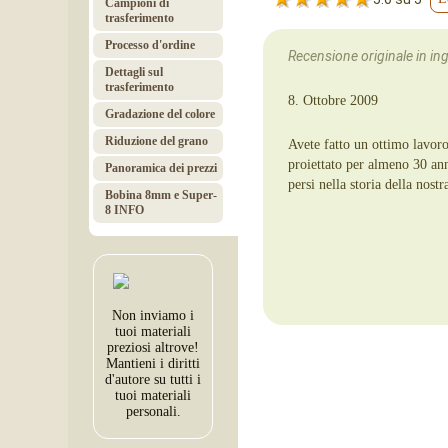
Campioni di
trasferimento
Processo d'ordine
Recensione originale in ingl
Dettagli sul
trasferimento
8. Ottobre 2009
Gradazione del colore
Riduzione del grano
Avete fatto un ottimo lavoro
proiettato per almeno 30 anni
Panoramica dei prezzi
persi nella storia della nost
Bobina 8mm e Super-
8 INFO
Non inviamo i
tuoi materiali
preziosi altrove!
Mantieni i diritti
d'autore su tutti i
tuoi materiali
personali.