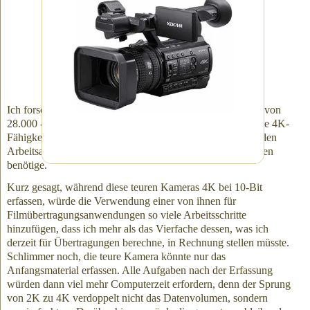
günstiges Bild ergibt. Ausserdem ist ihr Sensor
ein CMOS-Sensor, kein CCD-Sensor. Für einen
Blitzscanner, wie wir ihn verwenden, benötigen
wir mindestens einen CCD-Sensor oder — noch
besser — einen 3-CCD-Sensor, wie den
unseren.
Ich forschte weiter und fand mich dabei, Kameras im Wert von
28.000 - 35.000 Dollar zu betrachten, die einige interessante 4K-
Fähigkeiten haben, aber sie würden es mir nicht erlauben, den
Arbeitsablauf durchzuführen, den ich für Ihre Übertragungen
benötige.
Kurz gesagt, während diese teuren Kameras 4K bei 10-Bit
erfassen, würde die Verwendung einer von ihnen für
Filmübertragungsanwendungen so viele Arbeitsschritte
hinzufügen, dass ich mehr als das Vierfache dessen, was ich
derzeit für Übertragungen berechne, in Rechnung stellen müsste.
Schlimmer noch, die teure Kamera könnte nur das
Anfangsmaterial erfassen. Alle Aufgaben nach der Erfassung
würden dann viel mehr Computerzeit erfordern, denn der Sprung
von 2K zu 4K verdoppelt nicht das Datenvolumen, sondern