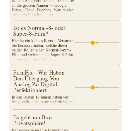
«Cloud-Speicher» denken, denken sie
an die grossen Namen — Google
Drive, iCloud, Dropbox. Warum also
bietet ein Filmdigitalisierungs-
Unternehmen seinen eigenen...
Ist es Normal-8- oder
Super-8-Film?
Hier ist ein kleines Raetsel: Versuchen
Sie herauszufinden, welche dieser
beiden Rollen einen Normal-8-mm-
Film und welche einen Super-8-Film
aufgewickelt hat. Man kann
bestimmen, welche Art...
FilmFix - Wir Haben
Den Übergang Von
Analog Zu Digital
Perfektioniert
In den letzten 18 Jahren haben wir
festgestellt, dass es nie zu früh ist, mit
der Vorbereitung der
Weihnachtsgeschenke zu beginnen.
Es geht um Ihre
Unsere Kunden haben sich an unsere
traditionelle...
Privatsphäre!
Wir respektieren Ihre Privatsphäre.