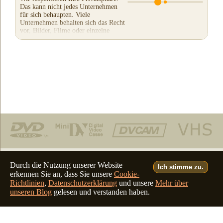
Das kann nicht jedes Unternehmen
für sich behaupten. Viele
Unternehmen behalten sich das Recht
vor, Bilder, Filme oder einzelne
Ausschnitte Ihres...
Telefon: (805) 640-8883
Durch die Nutzung unserer Website
Ich stimme zu.
erkennen Sie an, dass Sie unsere
Cookie-
Deutsch
Français
Italiano
English
•
•
•
Richtlinien
,
Datenschutzerklärung
und unsere
Mehr über
unseren Blog
gelesen und verstanden haben.
©2026 - all rights reserved
filmfix.com
filmfix.ch
filmfix.net
filmfix.eu
website admin