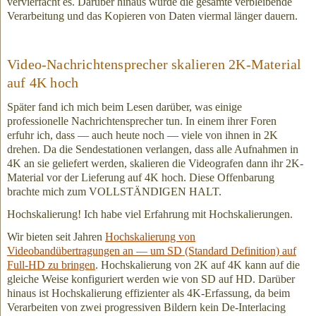
vervierfacht es. Darüber hinaus würde die gesamte verbleibende
Verarbeitung und das Kopieren von Daten viermal länger dauern.
Video-Nachrichtensprecher skalieren 2K-Material
auf 4K hoch
Später fand ich mich beim Lesen darüber, was einige
professionelle Nachrichtensprecher tun. In einem ihrer Foren
erfuhr ich, dass — auch heute noch — viele von ihnen in 2K
drehen. Da die Sendestationen verlangen, dass alle Aufnahmen in
4K an sie geliefert werden, skalieren die Videografen dann ihr 2K-
Material vor der Lieferung auf 4K hoch. Diese Offenbarung
brachte mich zum VOLLSTÄNDIGEN HALT.
Hochskalierung! Ich habe viel Erfahrung mit Hochskalierungen.
Wir bieten seit Jahren
Hochskalierung von
Videobandübertragungen an — um SD (Standard Definition) auf
Full-HD zu bringen
. Hochskalierung von 2K auf 4K kann auf die
gleiche Weise konfiguriert werden wie von SD auf HD. Darüber
hinaus ist Hochskalierung effizienter als 4K-Erfassung, da beim
Verarbeiten von zwei progressiven Bildern kein De-Interlacing