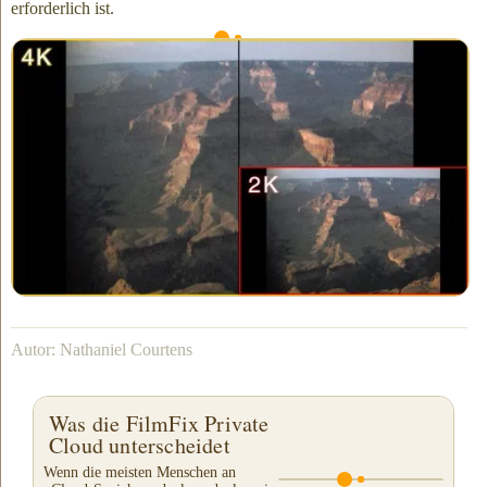
erforderlich ist.
Die Hochskalierung von 2K auf 4K verdoppelt die
Bildpunktzahl sowohl in der Höhe als auch in der Breite.
Ich fand mich selbst dabei, jeden Schritt meines
Übertragungsprozesses neu zu bewerten, wie ich hier auf unserer
Website beschrieben habe
Von RAW zu FINAL
. Und tatsächlich
– ich fand eine Instanz, wo ich eine 4K-Hochskalierung
rechtfertigen
könnte.
Als Nächstes in Teil 4 -
Postproduktionsleitfaden, wann
hochzuskalieren
Autor: Nathaniel Courtens
Was die FilmFix Private
Cloud unterscheidet
Wenn die meisten Menschen an