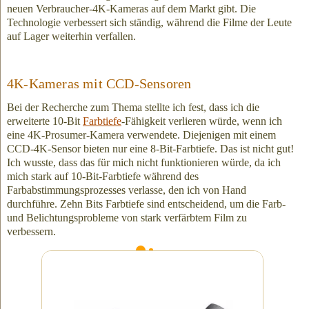
neuen Verbraucher-4K-Kameras auf dem Markt gibt. Die
Technologie verbessert sich ständig, während die Filme der Leute
auf Lager weiterhin verfallen.
4K-Kameras mit CCD-Sensoren
Bei der Recherche zum Thema stellte ich fest, dass ich die
erweiterte 10-Bit
Farbtiefe
-Fähigkeit verlieren würde, wenn ich
eine 4K-Prosumer-Kamera verwendete. Diejenigen mit einem
CCD-4K-Sensor bieten nur eine 8-Bit-Farbtiefe. Das ist nicht gut!
Ich wusste, dass das für mich nicht funktionieren würde, da ich
mich stark auf 10-Bit-Farbtiefe während des
Farbabstimmungsprozesses verlasse, den ich von Hand
durchführe. Zehn Bits Farbtiefe sind entscheidend, um die Farb-
und Belichtungsprobleme von stark verfärbtem Film zu
verbessern.
Die oben gezeigte 4K-Videokamera (die wir
nicht verwenden) bietet eine 10-Bit-Farbtiefe,
aber nur bei Verwendung eines stark
komprimierten 50-Mbps-Dateiformats, das kein