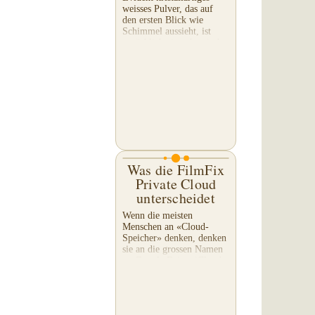
weisses Pulver, das auf
den ersten Blick wie
Schimmel aussieht, ist
tatsächlich eine chemische
Reaktion, die auftritt,
während das VHS-Band
langsam zerfällt. Ein...
Was die FilmFix
Private Cloud
unterscheidet
Wenn die meisten
Menschen an «Cloud-
Speicher» denken, denken
sie an die grossen Namen
— Google Drive, iCloud,
Dropbox. Warum also
bietet ein
Filmdigitalisierungs-
Unternehmen seinen