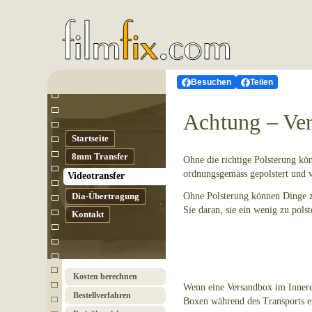
Besuchen
Teilen
Achtung – Ver
Startseite
8mm Transfer
Ohne die richtige Polsterung kön
ordnungsgemäss gepolstert und 
Video­transfer
Dia-Übertragung
Ohne Polsterung können Dinge zi
Sie daran, sie ein wenig zu pol
Kontakt
Kosten berechnen
Wenn eine Versandbox im Inneren 
Bestell­verfahren
Boxen während des Transports 