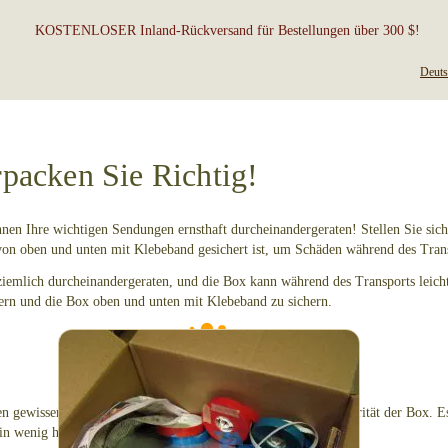
KOSTENLOSER Inland-Rückversand für Bestellungen über 300 $!
Deuts
packen Sie Richtig!
nen Ihre wichtigen Sendungen ernsthaft durcheinandergeraten! Stellen Sie sich
von oben und unten mit Klebeband gesichert ist, um Schäden während des Tran
emlich durcheinandergeraten, und die Box kann während des Transports leichte
stern und die Box oben und unten mit Klebeband zu sichern.
So verpacken Sie Ihre 8mm-Filme nicht – bitte
fügen Sie etwas Polsterung hinzu.
gewissermassen „Spielraum“ hat, leidet die strukturelle Integrität der Box. Es
ein wenig herumgeworfen werden.