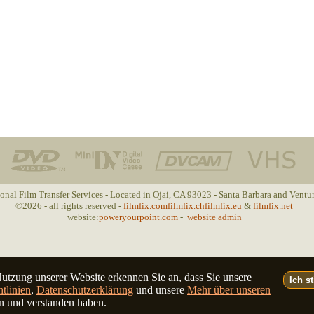
ional Film Transfer Services - Located in Ojai, CA 93023 - Santa Barbara and Ventu
©2026 - all rights reserved -
filmfix.com
filmfix.ch
filmfix.eu
&
filmfix.net
website:
poweryourpoint.com
-
website admin
utzung unserer Website erkennen Sie an, dass Sie unsere
Ich s
tlinien
,
Datenschutzerklärung
und unsere
Mehr über unseren
n und verstanden haben.