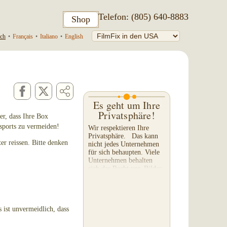
Telefon: (805) 640-8883
Shop
ch
•
Français
•
Italiano
•
English
Es geht um Ihre
Privatsphäre!
er, dass Ihre Box
sports zu vermeiden!
Wir respektieren Ihre
Privatsphäre. Das kann
r reissen. Bitte denken
nicht jedes Unternehmen
für sich behaupten. Viele
Unternehmen behalten
sich das Recht vor, Bilder,
Filme oder einzelne
Ausschnitte Ihres...
 ist unvermeidlich, dass