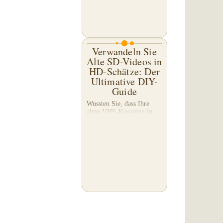
eigenen...
Verwandeln Sie
Alte SD-Videos in
HD-Schätze: Der
Ultimative DIY-
Guide
Wussten Sie, dass Ihre
alten VHS-Kassetten in
brillante HD-Meisterwerke
verwandelt werden
können? Der Weg dorthin
ist jetzt mit einem
geheimen Schatz, den ich
entdeckt habe, einfacher
als...