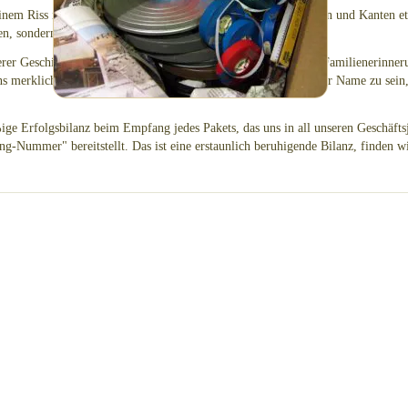
inem Riss in der Ecke oder Seite der Box. Wenn Sie diese Ecken und Kanten etw
en, sondern verleiht der Box auch mehr Stabilität.
nserer Geschichte keine Box so beschädigt wurde, dass wertvolle Familienerinne
ns merklich beschädigt wurden. FILMFIX scheint ein besonderer Name zu sein,
!
ige Erfolgsbilanz beim Empfang jedes Pakets, das uns in all unseren Geschäft
ing-Nummer" bereitstellt. Das ist eine erstaunlich beruhigende Bilanz, finden w