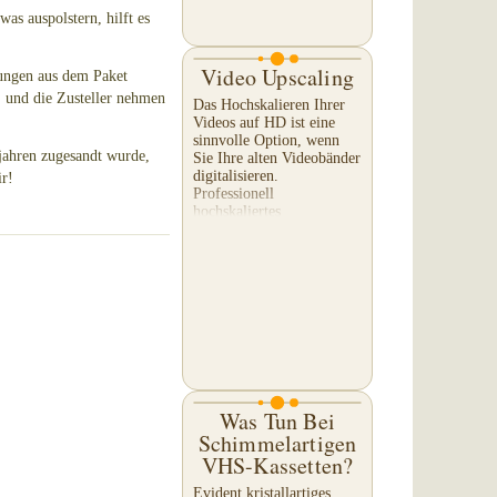
as auspolstern, hilft es
Video Upscaling
rungen aus dem Paket
 und die Zusteller nehmen
Das Hochskalieren Ihrer
Videos auf HD ist eine
sinnvolle Option, wenn
sjahren zugesandt wurde,
Sie Ihre alten Videobänder
digitalisieren.
ir!
Professionell
hochskaliertes
Filmmaterial ergibt ein
viel schöneres Bild,...
Was Tun Bei
Schimmelartigen
VHS-Kassetten?
Evident kristallartiges