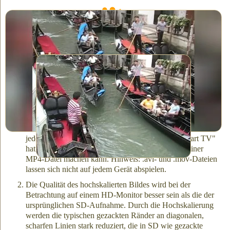
Nach der Hochskalierung. Zum Vergrössern auf das Bild
klicken; am besten auf einem grossen Computermonitor
betrachten.
Originalbild - vor dem Hochskalieren
Das Upscaling von FilmFix - Vorteile und Extras:
Die hochskalierte Datei ist eine MP4-Datei und kann auf
jedem modernen Gerät angezeigt werden. Ein "Smart TV"
hat zwar seine Grenzen, aber er weiss, was er mit einer
MP4-Datei machen kann. Hinweis: .avi- und .mov-Dateien
lassen sich nicht auf jedem Gerät abspielen.
Die Qualität des hochskalierten Bildes wird bei der
Betrachtung auf einem HD-Monitor besser sein als die der
ursprünglichen SD-Aufnahme. Durch die Hochskalierung
werden die typischen gezackten Ränder an diagonalen,
scharfen Linien stark reduziert, die in SD wie gezackte