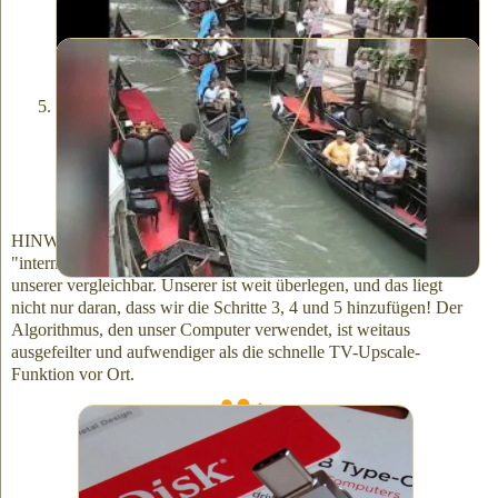
keine Hochskalierung
mit Hochskalierung
Und zum Schluss, während des Hochskalierungsprozesses,
schneiden wir nur die ersten und letzten Zeilen, oben und
unten im Bild ab, sowie einen minimalen Teil auf der linken
und rechten Seite des Bildes, um eine sauberere, reinere
Ansicht zu erhalten.
HINWEIS: Einige der fortschrittlicheren Fernsehgeräte bieten eine
"interne Hochskalierungsoption", aber die Qualität ist nicht mit
unserer vergleichbar. Unserer ist weit überlegen, und das liegt
nicht nur daran, dass wir die Schritte 3, 4 und 5 hinzufügen! Der
Algorithmus, den unser Computer verwendet, ist weitaus
ausgefeilter und aufwendiger als die schnelle TV-Upscale-
Funktion vor Ort.
Wir können bis zu 23 Stunden hochskaliertes
Video auf einem 256-GB-Stick speichern.