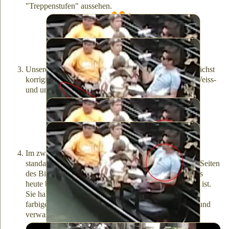
"Treppenstufen" aussehen.
ohne Hochskalierung
mit Hochskalierung
Unsere Hochskalierung erfolgt in zwei Schritten. Zunächst
korrigieren wir (so weit wie möglich) überbelichtete Weiss-
und unterbelichtete Schwarztöne. Und dann ...
keine Überbelichtungskorrektur
mit Überbelichtungskorrektur
Im zweiten Schritt des Hochskalierens werden die
standardmässigen schwarzen Seitenbalken auf beiden Seiten
des Bildes durch unscharfe Seitenbalken ersetzt, wie es
heute bei Videos im Internet oder im Fernsehen üblich ist.
Sie haben es wahrscheinlich schon gesehen - es sind
farbige, seitliche "Balken", die eine verschwommene und
verwaschene Version des jeweiligen Bildes darstellen.