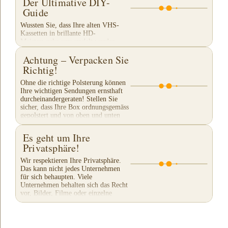
Der Ultimative DIY-
Guide
Wussten Sie, dass Ihre alten VHS-
Kassetten in brillante HD-
Meisterwerke verwandelt werden
können? Der Weg dorthin ist jetzt mit
Achtung – Verpacken Sie
einem geheimen Schatz, den ich
entdeckt habe, einfacher als...
Richtig!
Ohne die richtige Polsterung können
Ihre wichtigen Sendungen ernsthaft
durcheinandergeraten! Stellen Sie
sicher, dass Ihre Box ordnungsgemäss
gepolstert und von oben und unten
mit Klebeband...
Es geht um Ihre
Privatsphäre!
Wir respektieren Ihre Privatsphäre.
Das kann nicht jedes Unternehmen
für sich behaupten. Viele
Unternehmen behalten sich das Recht
vor, Bilder, Filme oder einzelne
Ausschnitte Ihres...