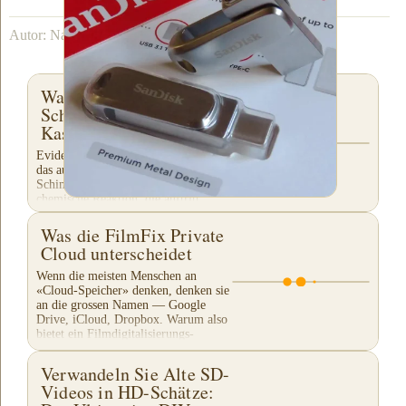
Autor: Nathaniel Courtens
Was Tun Bei
Schimmelartigen VHS-
Kassetten?
Evident kristallartiges weisses Pulver,
das auf den ersten Blick wie
Schimmel aussieht, ist tatsächlich eine
chemische Reaktion, die auftritt,
während das VHS-Band langsam
zerfällt. Ein...
Was die FilmFix Private
Cloud unterscheidet
Wenn die meisten Menschen an
«Cloud-Speicher» denken, denken sie
an die grossen Namen — Google
Drive, iCloud, Dropbox. Warum also
bietet ein Filmdigitalisierungs-
Unternehmen seinen eigenen...
Verwandeln Sie Alte SD-
Videos in HD-Schätze: